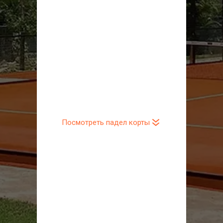
наслаждаться увлекательным 
ракеточным спортом в любом 
месте и при любых условиях. 
Удобная и безопасная закрытая 
конструкция делает игру 
комфортной круглый год, 
независимо от погоды. Этот 
доступный и экономичный вид 
спорта отлично подходит как для 
Посмотреть падел корты
профессионалов, так и для 
новичков.